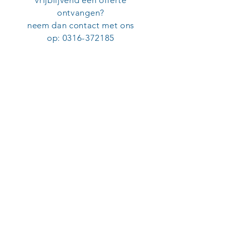
vrijblijvend een offerte
ontvangen?
neem dan contact met ons
op:
0316-372185
SERVICE ORGANISATIE VAN ECK
Adres
Aalsbergen 7
6942 SE Didam
Disclaimer
Leveringsvoorwaarden
KvK:
09052082
Tel:
0316-372185
E-mail: info@so-vaneck.nl
Copyright ©
2018-2026
Service
Organisatie van Eck - Design &
Development by