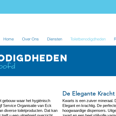
Home
Over Ons
Diensten
Toiletbenodigdheden
R
ODIGDHEDEN
De Elegante Kracht
het gebouw waar het hygiënisch
Kwarts is een zuiver mineraal.
f Service Organisatie van Eck
Elegant en krachtig. De perfecte
n diverse toiletproducten. Dat kan
hoogwaardige dispensers. Uitge
treft u een uitgebreid overzicht
zwart en een heel stijlvolle var