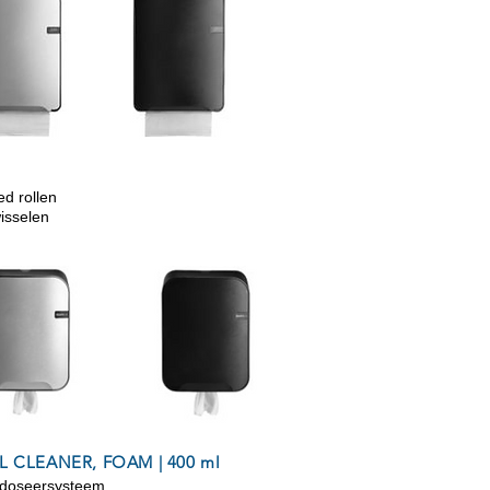
I
ed rollen
isselen
L CLEANER, FOAM | 400 ml
uw doseersysteem