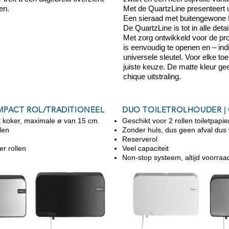
en.
Met de QuartzLine presenteert u k
Een sieraad met buitengewone f
De QuartzLine is tot in alle det
Met zorg ontwikkeld voor de pro
is eenvoudig te openen en – ind
universele sleutel.
Voor elke toe
juiste keuze. De matte kleur ge
chique uitstraling.
MPACT ROL/TRADITIONEEL
DUO TOILETROLHOUDER |
et koker, maximale ø van 15 cm.
Geschikt voor 2 rollen toiletpap
llen
Zonder huls, dus geen afval dus
Reserverol
er rollen
Veel capaciteit
Non-stop systeem, altijd voorraa