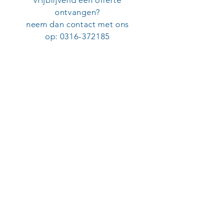
vrijblijvend een offerte
ontvangen?
neem dan contact met ons
op:
0316-372185
SERVICE ORGANISATIE VAN ECK
Adres
Aalsbergen 7
6942 SE Didam
Disclaimer
Leveringsvoorwaarden
KvK:
09052082
Tel:
0316-372185
E-mail: info@so-vaneck.nl
Copyright ©
2018-2026
Service
Organisatie van Eck - Design &
Development by