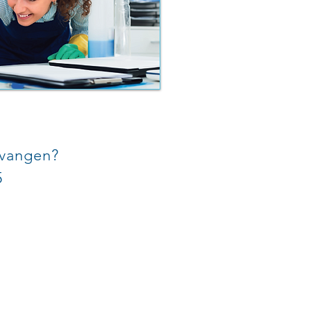
ntvangen?
5
Disclaimer