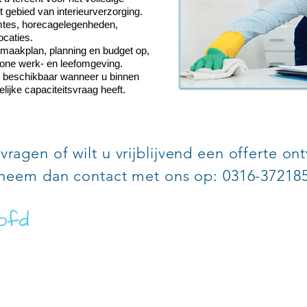
gebied van interieurverzorging.
mtes, horecagelegenheden,
ocaties.
maakplan, planning en budget op,
hone werk- en leefomgeving.
s beschikbaar wanneer u binnen
ijke capaciteitsvraag heeft.
vragen of wilt u vrijblijvend een offerte o
neem dan contact met ons op: 0316-37218
SATIE VAN ECK