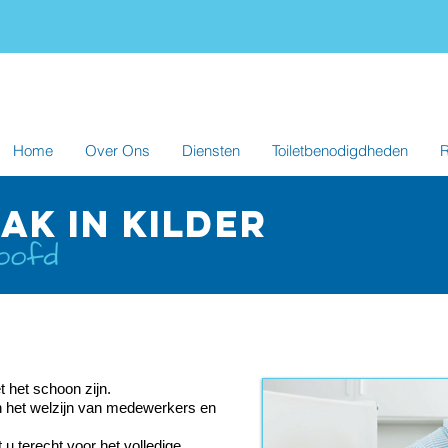
Home
Over Ons
Diensten
Toiletbenodigdheden
R
K IN kilder
 het schoon zijn.
 het welzijn van medewerkers en
 u terecht voor het volledige