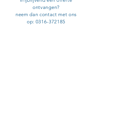
vrijblijvend een offerte
ontvangen?
neem dan contact met ons
op:
0316-372185
SERVICE ORGANISATIE VAN ECK
Adres
Aalsbergen 7
6942 SE Didam
Disclaimer
Leveringsvoorwaarden
KvK:
09052082
Tel:
0316-372185
E-mail: info@so-vaneck.nl
Copyright ©
2018-2026
Service
Organisatie van Eck - Design &
Development by