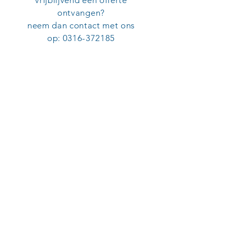
vrijblijvend een offerte
ontvangen?
neem dan contact met ons
op:
0316-372185
SERVICE ORGANISATIE VAN ECK
Adres
Aalsbergen 7
6942 SE Didam
Disclaimer
Leveringsvoorwaarden
KvK:
09052082
Tel:
0316-372185
E-mail: info@so-vaneck.nl
Copyright ©
2018-2026
Service
Organisatie van Eck - Design &
Development by