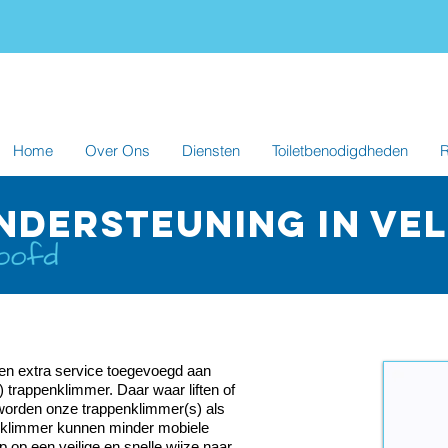
Home
Over Ons
Diensten
Toiletbenodigdheden
R
NDERSTEUNING in ve
een extra service toegevoegd aan
) trappenklimmer. Daar waar liften of
jn, worden onze trappenklimmer(s) als
nklimmer kunnen minder mobiele
p op een veilige en snelle wijze naar