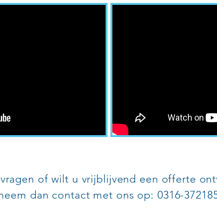
vragen of wilt u vrijblijvend een offerte o
neem dan contact met ons op: 0316-37218
SATIE VAN ECK