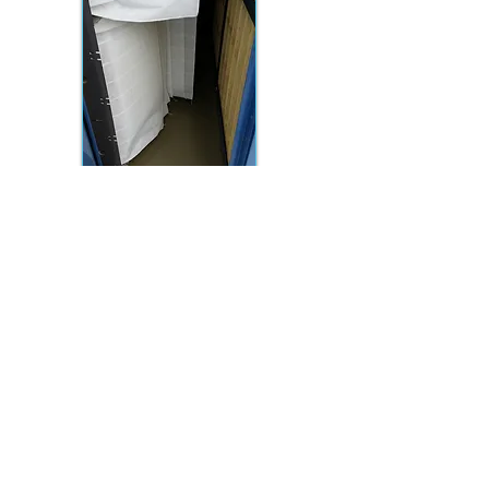
Heeft u vragen of wilt u
vrijblijvend een offerte
ontvangen?
neem dan contact met ons
op:
0316-372185
SERVICE ORGANISATIE VAN ECK