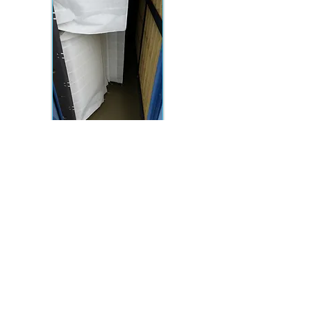
Heeft u vragen of wilt u
vrijblijvend een offerte
ontvangen?
neem dan contact met ons
op:
0316-372185
SERVICE ORGANISATIE VAN ECK