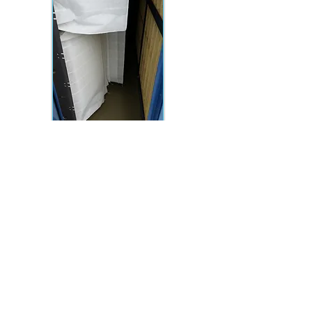
Heeft u vragen of wilt u
vrijblijvend een offerte
ontvangen?
neem dan contact met ons
op:
0316-372185
SERVICE ORGANISATIE VAN ECK