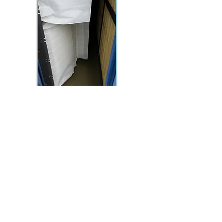
Heeft u vragen of wilt u
vrijblijvend een offerte
ontvangen?
neem dan contact met ons
op:
0316-372185
SERVICE ORGANISATIE VAN ECK