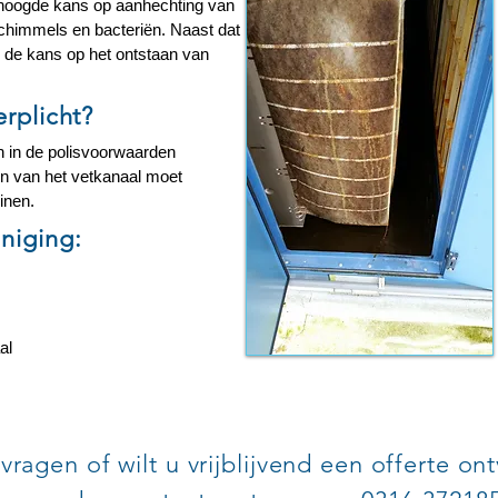
rhoogde kans op aanhechting van
schimmels en bacteriën. Naast dat
k de kans op het ontstaan van
erplicht?
 in de polisvoorwaarden
en van het vetkanaal moet
inen.
niging:
al
vragen of wilt u vrijblijvend een offerte o