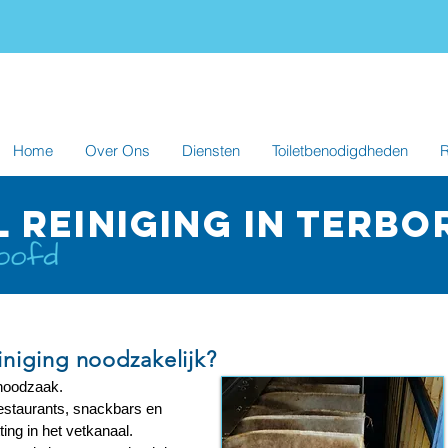
Home
Over Ons
Diensten
Toiletbenodigdheden
R
 reiniging in terbo
iniging noodzakelijk?
 noodzaak.
restaurants, snackbars en
ting in het vetkanaal.