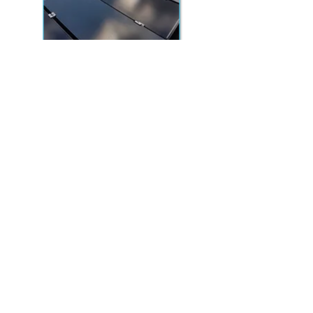
Heeft u vragen of wilt u
vrijblijvend een offerte
ontvangen?
neem dan contact met ons
op:
0316-372185
SERVICE ORGANISATIE VAN ECK
Adres
Aalsbergen 7
6942 SE Didam
Disclaimer
Leveringsvoorwaarden
KvK:
09052082
Tel:
0316-372185
E-mail: info@so-vaneck.nl