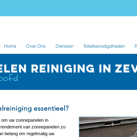
Home
Over Ons
Diensten
Toiletbenodigdheden
R
len reiniging in z
reiniging essentieel?
de om uw zonnepanelen in
t rendement van zonnepanelen zo
van belang om regelmatig uw