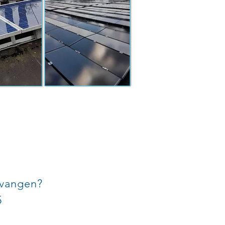
ntvangen?
5