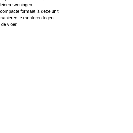
kleinere woningen
 compacte formaat is deze unit
 manieren te monteren tegen
 de vloer.
tie
&
WTW unit
rmatie!