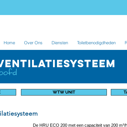
Home
Over Ons
Diensten
Toiletbenodigdheden
R
VENTILATIEsysteem
E
WTW UNIT
T
ilatiesysteem
De HRU ECO 200 met een capaciteit van 200 m³/h 