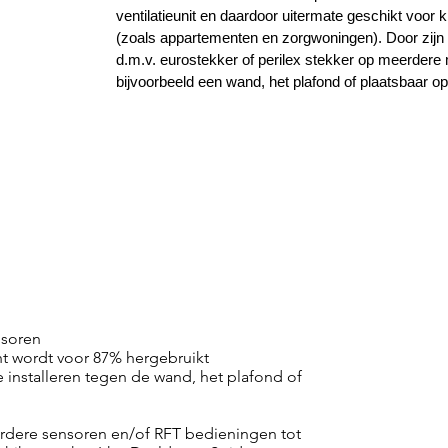
ventilatieunit en daardoor uitermate geschikt voor 
(zoals appartementen en zorgwoningen). Door zijn
d.m.v. eurostekker of perilex stekker op meerdere
bijvoorbeeld een wand, het plafond of plaatsbaar op
Bekijk ook onze pagina's
Mechanische ventila
bovenaan de pagina voor meer info
nsoren
t wordt voor 87% hergebruikt
nstalleren tegen de wand, het plafond of
rdere sensoren en/of RFT bedieningen tot