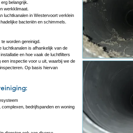
erg belangrijk.
en werkklimaat.
an luchtkanalen in Westervoort verklein
chadelijke bacteriën en schimmels.
 te worden gereinigd.
e luchtkanalen is afhankelijk van de
stallatie en hoe vaak de luchtfilters
een inspectie voor u uit, waarbij we de
 inspecteren. Op basis hiervan
einiging:
iesysteem
, complexen, bedrijfspanden en woning
ijn diensten ook aan diverse