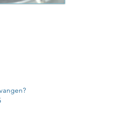
ntvangen?
5